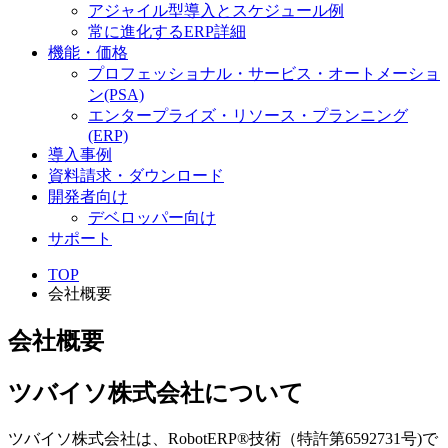
アジャイル型導入とスケジュール例
常に進化するERP詳細
機能・価格
プロフェッショナル・サービス・オートメーショ
ン(PSA)
エンタープライズ・リソース・プランニング
(ERP)
導入事例
資料請求・ダウンロード
開発者向け
デベロッパー向け
サポート
TOP
会社概要
会社概要
ツバイソ株式会社について
ツバイソ株式会社は、RobotERP®技術（特許第6592731号)で