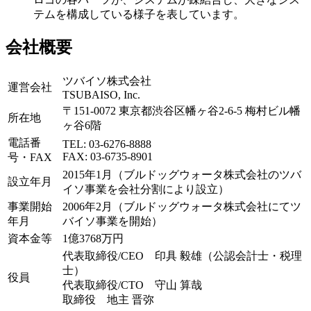
テムを構成している様子を表しています。
会社概要
ツバイソ株式会社
運営会社
TSUBAISO, Inc.
〒151-0072 東京都渋谷区幡ヶ谷2-6-5 梅村ビル幡
所在地
ヶ谷6階
電話番
TEL: 03-6276-8888
FAX: 03-6735-8901
号・FAX
2015年1月（ブルドッグウォータ株式会社のツバ
設立年月
イソ事業を会社分割により設立）
事業開始
2006年2月（ブルドッグウォータ株式会社にてツ
年月
バイソ事業を開始）
資本金等
1億3768万円
代表取締役/CEO 印具 毅雄（公認会計士・税理
士）
役員
代表取締役/CTO 守山 算哉
取締役 地主 晋弥