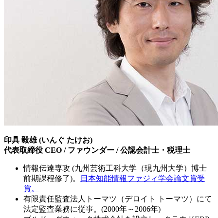
印具 毅雄 (いんぐ たけお)
代表取締役 CEO / ファウンダー / 公認会計士・税理士
情報伝達専攻 (九州芸術工科大学（現九州大学）博士
前期課程修了)。
日本知能情報ファジィ学会論文賞受
賞。
有限責任監査法人トーマツ（デロイト トーマツ）にて
法定監査業務に従事。(2000年～2006年)